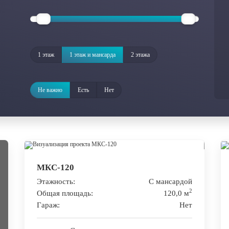
1 этаж
1 этаж и мансарда
2 этажа
Не важно
Есть
Нет
МКС-120
Этажность:
С мансардой
2
Общая площадь:
120,0 м
Гараж:
Нет