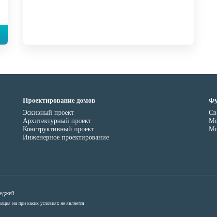
Проектирование домов
Фу
Эскизный проект
Св
Архитектурный проект
Мо
Конструктивный проект
Мо
Инженерное проектирование
теджей
ация ни при каких условиях не является