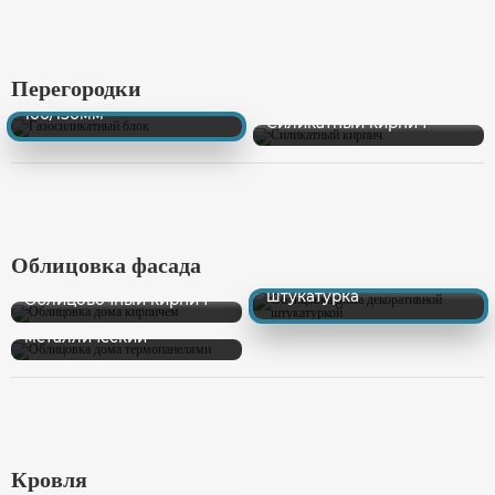
Перегородки
Газосиликатный блок
100/150мм
Силикатный кирпич
Облицовка фасада
Декоративная
штукатурка
Облицовочный кирпич
Сайдинг пластиковый/
металлический
Кровля